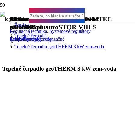
Akumulačný vrstvený zásobník
Zostavy tlakové s 300 l – 2000 l
Plynový kondenzačný kotol ecoTEC
MiPro regulátor
Rovkur
allSTOR plus
zásobníkom auroSTOR VIH S
plus 2021
Regulačná technika
,
Systémové regulátory
Tepelné čerpadlá
Zásobníky teplej vody
Solárne systémy
Kotly
,
Plynové kondenzačné
Tepelné čerpadlo geoTHERM 3 kW zem-voda
Tepelné čerpadlo geoTHERM 3 kW zem-voda