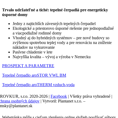
Trvalo udržateľné a tiché: tepelné čerpadlá pre energeticky
úsporné domy
Jedny z najtichších závesných tepelných čerpadiel
Ekologické a priestorovo úsporné riešenie pre jednopodlažné
a viacpodlažné rodinné domy
Vhodný aj do hybridných systémov – pre nové budovy so
zvýšenou spotrebou teplej vody a pre renováciu na zníženie
nákladov na vykurovanie
Pasívne chladenie v lete
Najvyššia kvalita – vývoj a výroba v Nemecku
PROSPEKT A PARAMETRE
Tepelné čerpadlo aroSTOR VWL BM
Tepelné čerpadlo aroTHERM vzduch-voda
ROVKUR, s.r.o. 2020-2026
|
Facebook
|
Všetky práva vyhradené
|
hrana osobných údajov
|
Vytvoril: Plantanet s.r.o. –
msky@plantanet.sk
Webstránka môže s cieľom zlepšenia online služieb používať súbory