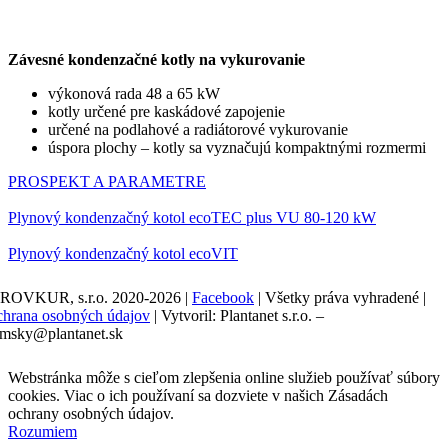
Závesné kondenzačné kotly na vykurovanie
výkonová rada 48 a 65 kW
kotly určené pre kaskádové zapojenie
určené na podlahové a radiátorové vykurovanie
úspora plochy – kotly sa vyznačujú kompaktnými rozmermi
PROSPEKT A PARAMETRE
Plynový kondenzačný kotol ecoTEC plus VU 80-120 kW
Plynový kondenzačný kotol ecoVIT
ROVKUR, s.r.o. 2020-2026
|
Facebook
|
Všetky práva vyhradené
|
hrana osobných údajov
|
Vytvoril: Plantanet s.r.o. –
msky@plantanet.sk
Webstránka môže s cieľom zlepšenia online služieb používať súbory
cookies. Viac o ich používaní sa dozviete v našich Zásadách
ochrany osobných údajov.
Rozumiem