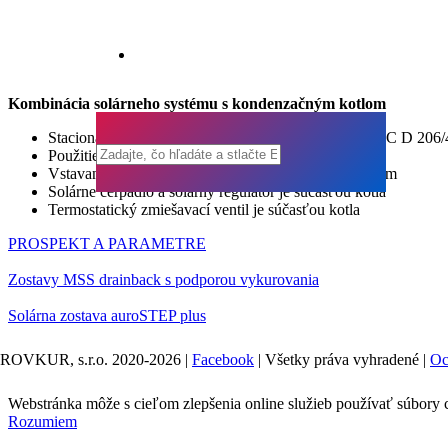
Kombinácia solárneho systému s kondenzačným kotlom
Stacionárny kondenzačný kotol auro COMPACT VSC D 206/
Použitie systému drainback kolektorového poľa
Vstavaný solárny 190l zásobník s vrstveným dobíjaním
Solárne čerpadlo a solárny regulátor je súčasťou kotla
Termostatický zmiešavací ventil je súčasťou kotla
PROSPEKT A PARAMETRE
Zostavy MSS drainback s podporou vykurovania
Solárna zostava auroSTEP plus
ROVKUR, s.r.o. 2020-2026
|
Facebook
|
Všetky práva vyhradené
|
Oc
Webstránka môže s cieľom zlepšenia online služieb používať súbory 
Rozumiem