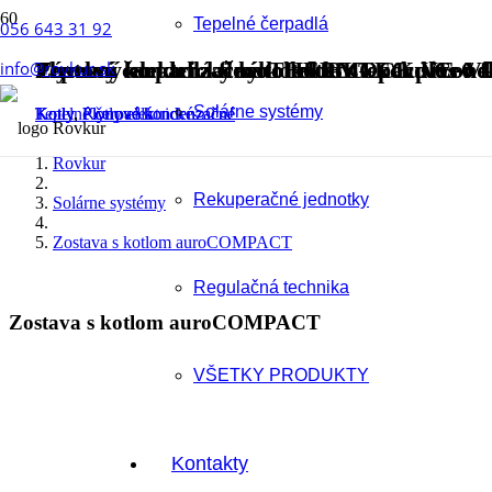
Tepelné čerpadlá
056 643 31 92
Zostava kondenzačného kotla Gepard Cond
Závesný elektrický kotol eloBLOCK VE 6 
Tepelné čerpadlá flexoTHERM exclusive /
Plynový kondenzačný kotol ecoTEC plus V
info@rovkur.sk
Solárne systémy
Kotly
Kotly
Tepelné čerpadlá
Kotly
,
,
,
Plynové kondenzačné
Kotly elektrické
Plynové kondenzačné
Rovkur
Rekuperačné jednotky
Solárne systémy
Zostava s kotlom auroCOMPACT
Regulačná technika
Zostava s kotlom auroCOMPACT
VŠETKY PRODUKTY
Kontakty