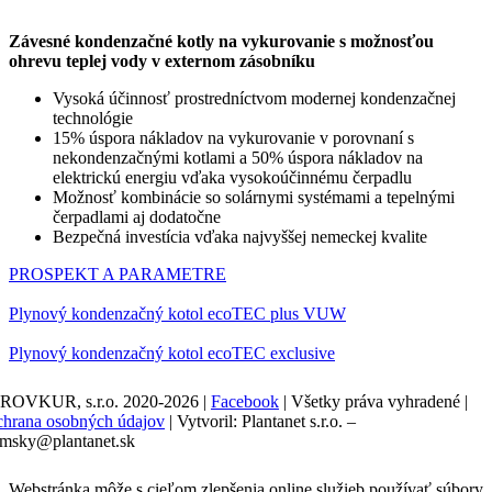
Závesné kondenzačné kotly na vykurovanie s možnosťou
ohrevu teplej vody v externom zásobníku
Vysoká účinnosť prostredníctvom modernej kondenzačnej
technológie
15% úspora nákladov na vykurovanie v porovnaní s
nekondenzačnými kotlami a 50% úspora nákladov na
elektrickú energiu vďaka vysokoúčinnému čerpadlu
Možnosť kombinácie so solárnymi systémami a tepelnými
čerpadlami aj dodatočne
Bezpečná investícia vďaka najvyššej nemeckej kvalite
PROSPEKT A PARAMETRE
Plynový kondenzačný kotol ecoTEC plus VUW
Plynový kondenzačný kotol ecoTEC exclusive
ROVKUR, s.r.o. 2020-2026
|
Facebook
|
Všetky práva vyhradené
|
hrana osobných údajov
|
Vytvoril: Plantanet s.r.o. –
msky@plantanet.sk
Webstránka môže s cieľom zlepšenia online služieb používať súbory