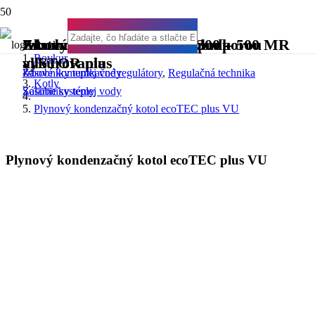
Akumulačný vrstvený zásobník
Zásobníky teplej vody FE 300 – 500 MR
Izbový regulátor MiSet
Zostavy MSS drainback s podporou
Rovkur
allSTOR plus
vykurovania
Zásobníky teplej vody
Izbové komunikačné regulátory
,
Regulačná technika
Kotly
Zásobníky teplej vody
Solárne systémy
Plynový kondenzačný kotol ecoTEC plus VU
Plynový kondenzačný kotol ecoTEC plus VU